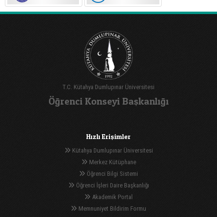
T.C. Kütahya Dumlupınar Üniversitesi
Öğrenci Konseyi Başkanlığı
Hızlı Erişimler
Kütahya Dumlupınar Üniversitesi
Merkez Kütüphane
Öğrenci Bilgi Sistemi
Öğrenci İşleri Daire Başkanlığı
Akademik Portal
Memnuniyet Bildirim Formu