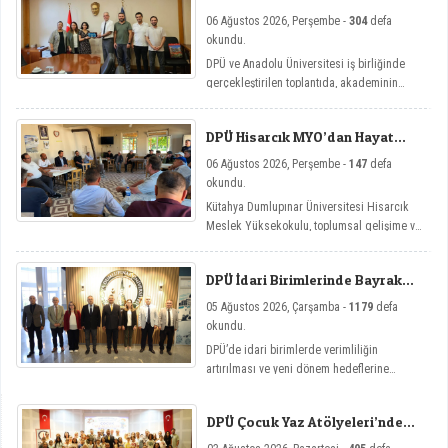
Arasında Mikro Yeterlilik
06 Ağustos 2026, Perşembe -
304
defa
Toplantısı
okundu.
DPÜ ve Anadolu Üniversitesi iş birliğinde
gerçekleştirilen toplantıda, akademinin
yenilikçi eğitim modellerine yönelik mikro
yeterlilik çalışmaları ele alındı.
DPÜ Hisarcık MYO’dan Hayat
Üniversitesi Etkinlikleri
06 Ağustos 2026, Perşembe -
147
defa
okundu.
Kütahya Dumlupınar Üniversitesi Hisarcık
Meslek Yüksekokulu, toplumsal gelişime ve
bireysel farkındalığa katkı sağlamayı
amaçlayan Hayat Üniversitesi: Eğitici
DPÜ İdari Birimlerinde Bayrak
Sohbetler etkinlik serisi kapsamında üç
Değişimi
önemli söyleşiye imza attı.
05 Ağustos 2026, Çarşamba -
1179
defa
okundu.
DPÜ’de idari birimlerde verimliliğin
artırılması ve yeni dönem hedeflerine
ulaşılması amacıyla görev değişim törenleri
düzenlendi.
DPÜ Çocuk Yaz Atölyeleri’nde
Dersler Başladı