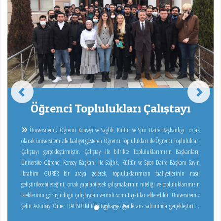
Öğrenci Toplulukları Çalıştayı
Üniversitemiz Öğrenci Konseyi ve Sağlık, Kültür ve Spor Daire Başkanlığı ortak
olarak üniversitemizde faaliyet gösteren Öğrenci Toplulukları ile Öğrenci Toplulukları
Çalıştayı gerçekleştirmiştir. Çalıştay ile bilrikte Topluluklarımızın Başkanları,
Üniversite Öğrenci Konsey Başkanı ile Sağlık, Kültür ve Spor Daire Başkanı Sayın
İbrahim GÜRER bir araya gelerek, topluluklarımızın faaliyetlerinin nasıl
geliştirilecebileceğini, ortak yapılabilecek çalışmalarının niteliği ve topluluklarımızın
isteklerinin görüşüldüğü çalıştaydan verimli somut çıktılar elde edildi. Üniversitemiz
Şehit Astsubay Ömer HALİSDEMİR Kütüphanesi Konferans salonunda gerçekleştirilen
toplantıya topluluk Başkanlarının yanı sıra Sağlık, Kültür ve Spor Daire Başkanlığı