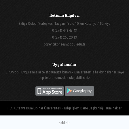
İletişim Bilgileri
Evliya Çelebi Yerleşkesi Tavşanlı Yolu 10.km Kütahya / Türkiye
0 (274) 443 43 43
0 (274) 265 20 13
ogrencikonseyi@dpu.edu.tr
Uygulamalar
DPUMobil uygulamasını telefonunuza kurarak üniversitemiz hakkındaki her şeye
cep telefonunuzdan ulaşabilirsiniz.
T.C. Kütahya Dumlupınar Üniversitesi - Bilgi İşlem Daire Başkanlığı, Tüm hakları
saklıdır.