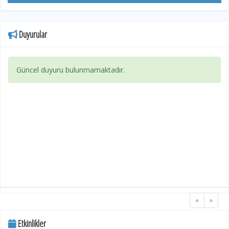
personelide katılım sağladı.
Duyurular
Güncel duyuru bulunmamaktadır.
«
»
Etkinlikler