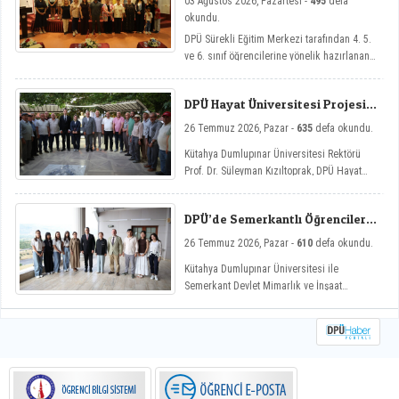
03 Ağustos 2026, Pazartesi -
495
defa
okundu.
DPÜ Sürekli Eğitim Merkezi tarafından 4. 5.
ve 6. sınıf öğrencilerine yönelik hazırlanan
ve çocukların yaz tatillerini hem eğlenceli
hem de nitelikli gelişim atölyeleriyle
DPÜ Hayat Üniversitesi Projesi
değerlendirmelerini amaçlayan DPÜ Çocuk
Hisarcık’ta
Yaz Atölyeleri programı, düzenlenen açılış
26 Temmuz 2026, Pazar -
635
defa okundu.
töreniyle eğitimlerine başladı.
Kütahya Dumlupınar Üniversitesi Rektörü
Prof. Dr. Süleyman Kızıltoprak, DPÜ Hayat
Üniversitesi projesi kapsamında Hisarcık’ın
Hasanlar köyünde düzenlenen etkinliğe
DPÜ’de Semerkantlı Öğrencilere
katılarak vatandaşlarla buluştu.
Yaz Okulu
26 Temmuz 2026, Pazar -
610
defa okundu.
Kütahya Dumlupınar Üniversitesi ile
Semerkant Devlet Mimarlık ve İnşaat
Mühendisliği Üniversitesi arasında hayata
geçirilen iş birliği kapsamında misafir
öğrenciler yaz okulunda ağırlanıyor.